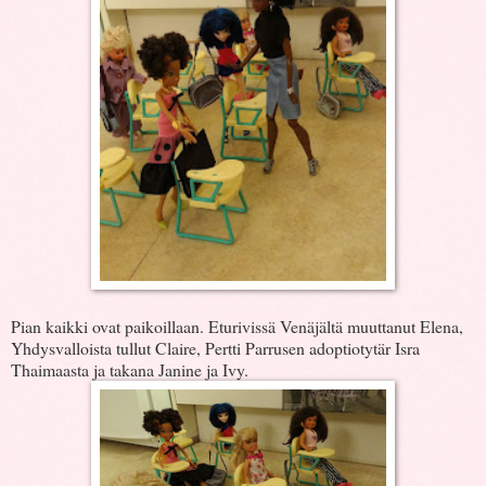
Pian kaikki ovat paikoillaan. Eturivissä Venäjältä muuttanut Elena,
Yhdysvalloista tullut Claire, Pertti Parrusen adoptiotytär Isra
Thaimaasta ja takana Janine ja Ivy.