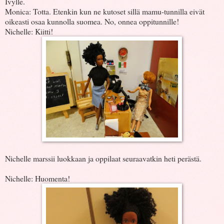
Ivylle.
Monica: Totta. Etenkin kun ne kutoset sillä mamu-tunnilla eivät
oikeasti osaa kunnolla suomea. No, onnea oppitunnille!
Nichelle: Kiitti!
Nichelle marssii luokkaan ja oppilaat seuraavatkin heti perästä.
Nichelle: Huomenta!