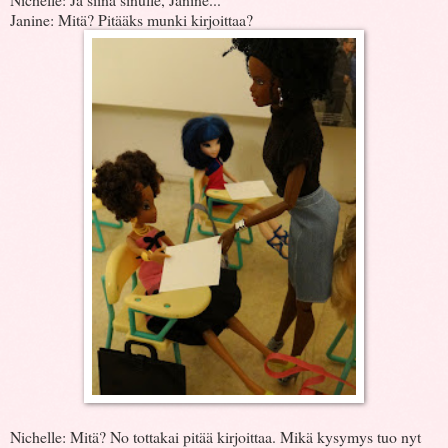
Janine: Mitä? Pitääks munki kirjoittaa?
Nichelle: Mitä? No tottakai pitää kirjoittaa. Mikä kysymys tuo nyt