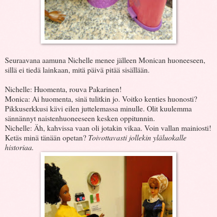
Seuraavana aamuna Nichelle menee jälleen Monican huoneeseen,
sillä ei tiedä lainkaan, mitä päivä pitää sisällään.
Nichelle: Huomenta, rouva Pakarinen!
Monica: Ai huomenta, sinä tulitkin jo. Voitko kenties huonosti?
Pikkuserkkusi kävi eilen juttelemassa minulle. Olit kuulemma
sännännyt naistenhuoneeseen kesken oppitunnin.
Nichelle: Äh, kahvissa vaan oli jotakin vikaa. Voin vallan mainiosti!
Ketäs minä tänään opetan?
Toivottavasti jollekin yläluokalle
historiaa.