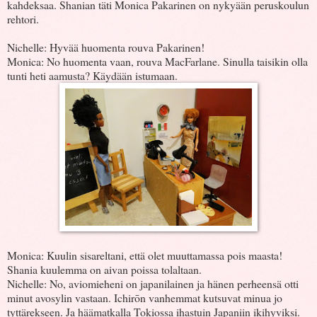
kahdeksaa. Shanian täti Monica Pakarinen on nykyään peruskoulun
rehtori.
Nichelle: Hyvää huomenta rouva Pakarinen!
Monica: No huomenta vaan, rouva MacFarlane. Sinulla taisikin olla
tunti heti aamusta? Käydään istumaan.
Monica: Kuulin sisareltani, että olet muuttamassa pois maasta!
Shania kuulemma on aivan poissa tolaltaan.
Nichelle: No, aviomieheni on japanilainen ja hänen perheensä otti
minut avosylin vastaan. Ichirōn vanhemmat kutsuvat minua jo
tyttärekseen. Ja häämatkalla Tokiossa ihastuin Japaniin ikihyviksi.