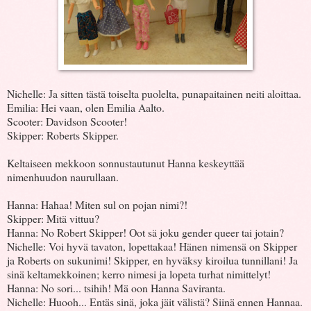
Nichelle: Ja sitten tästä toiselta puolelta, punapaitainen neiti aloittaa.
Emilia: Hei vaan, olen Emilia Aalto.
Scooter: Davidson Scooter!
Skipper: Roberts Skipper.
Keltaiseen mekkoon sonnustautunut Hanna keskeyttää
nimenhuudon naurullaan.
Hanna: Hahaa! Miten sul on pojan nimi?!
Skipper: Mitä vittuu?
Hanna: No Robert Skipper! Oot sä joku gender queer tai jotain?
Nichelle: Voi hyvä tavaton, lopettakaa! Hänen nimensä on Skipper
ja Roberts on sukunimi! Skipper, en hyväksy kiroilua tunnillani! Ja
sinä keltamekkoinen; kerro nimesi ja lopeta turhat nimittelyt!
Hanna: No sori... tsihih! Mä oon Hanna Saviranta.
Nichelle: Huooh... Entäs sinä, joka jäit välistä? Siinä ennen Hannaa.