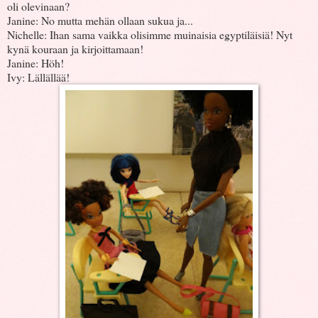
oli olevinaan?
Janine: No mutta mehän ollaan sukua ja...
Nichelle: Ihan sama vaikka olisimme muinaisia egyptiläisiä! Nyt
kynä kouraan ja kirjoittamaan!
Janine: Höh!
Ivy: Lällällää!