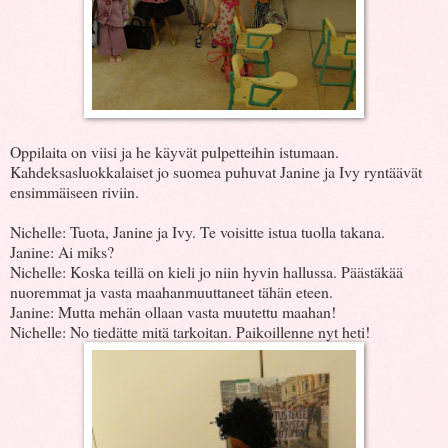
Oppilaita on viisi ja he käyvät pulpetteihin istumaan.
Kahdeksasluokkalaiset jo suomea puhuvat Janine ja Ivy ryntäävät
ensimmäiseen riviin.
Nichelle: Tuota, Janine ja Ivy. Te voisitte istua tuolla takana.
Janine: Ai miks?
Nichelle: Koska teillä on kieli jo niin hyvin hallussa. Päästäkää
nuoremmat ja vasta maahanmuuttaneet tähän eteen.
Janine: Mutta mehän ollaan vasta muutettu maahan!
Nichelle: No tiedätte mitä tarkoitan. Paikoillenne nyt heti!