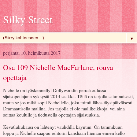
Silky Street
▼
perjantai 10. helmikuuta 2017
Osa 109 Nichelle MacFarlane, rouva
opettaja
Nichelle on työskennellyt Dollywoodin peruskoulussa
sijaisopettajana syksystä 2014 saakka. Töitä on tarjolla satunnaisesti,
mutta se jos mikä sopii Nichellelle, joka toimii lähes täysipäiväisesti
Dramaattisella mallina. Jos tarjolla ei ole mallikeikkoja, voi aina
soittaa koululle ja tiedustella opettajan sijaisuuksia.
Kevätlukukausi on lähtenyt vauhdilla käyntiin. On tammikuun
loppu ja Nichelle saapuu rehtorin kansliaan hieman ennen kello