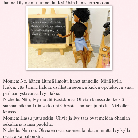
Janine käy mamu-tunneilla. Kyllähän hän suomea osaa!
Monica: No, hänen äitinsä ilmoitti hänet tunneille. Minä kyllä
luulen, että Janine haluaa osallistua suomen kielen opetukseen vaan
parhaan ystävänsä Ivyn takia.
Nichelle: Niin, Ivy muutti isosiskonsa Olivian kanssa Jenkeistä
samaan aikaan kuin serkkuni Chrystal Janinen ja pikku-Nichellen
kanssa.
Monica: Hassu juttu sekin. Olivia ja Ivy taas ovat meidän Shanian
sukulaisia isänsä puolelta.
Nichelle: Niin on. Olivia ei osaa suomea lainkaan, mutta Ivy kyllä
osaa, aika paljonkin.