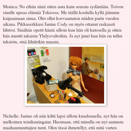
Monica: No eihän siinä sitten auta kuin seurata sydäntään. Toivon
sinulle upeaa elämää Tokiossa. Me täällä koululla kyllä jäämme
kaipaamaan sinua. Olet ollut korvaamaton näiden parin vuoden
aikana. Pikkuserkkusi Janine Cody on myös ottanut raskaasti
lähtösi. Sinähän opetit häntä silloin kun hän oli kutosella ja sitten
hän muutti takaisin Yhdysvaltoihin. Ja nyt juuri kun hän on tullut
takaisin, sinä lähdetkin maasta.
Nichelle: Janine oli niin kiltti lapsi silloin kuudennella, nyt hän on
melkoinen teinikuningatar. Huomaan, että minulla on nyt aamusta
maahanmuuttajien tunti. Olen tässä ihmetellyt, että mitä varten