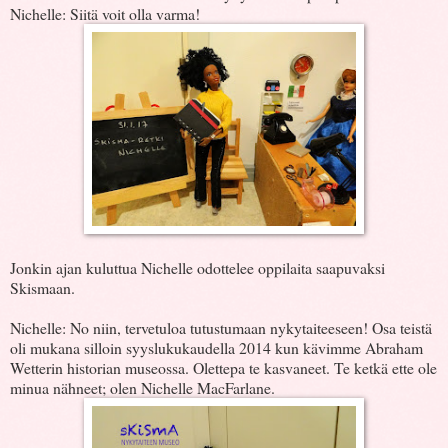
Nichelle: Siitä voit olla varma!
Jonkin ajan kuluttua Nichelle odottelee oppilaita saapuvaksi
Skismaan.
Nichelle: No niin, tervetuloa tutustumaan nykytaiteeseen! Osa teistä
oli mukana silloin syyslukukaudella 2014 kun kävimme Abraham
Wetterin historian museossa. Olettepa te kasvaneet. Te ketkä ette ole
minua nähneet; olen Nichelle MacFarlane.