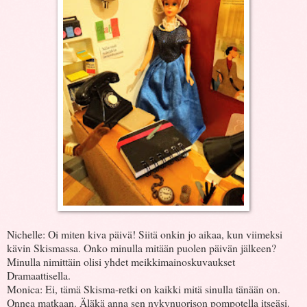
Nichelle: Oi miten kiva päivä! Siitä onkin jo aikaa, kun viimeksi
kävin Skismassa. Onko minulla mitään puolen päivän jälkeen?
Minulla nimittäin olisi yhdet meikkimainoskuvaukset
Dramaattisella.
Monica: Ei, tämä Skisma-retki on kaikki mitä sinulla tänään on.
Onnea matkaan. Äläkä anna sen nykynuorison pompotella itseäsi.